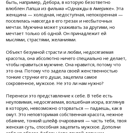
быть, например, Дебора, в которую безответно
влюблен Лапша из фильма «Однажды в Америке». Эта
женщина — холодная, недоступная, непокоренная —
поселилась навсегда в его грезах и несбыточных
мечтах. Мужчина может ухаживать за другими, но
мечтает только об одной. Он принадлежит ей
мыслями, страстями, желаниями.
Объект безумной страсти и любви, недосягаемая
красотка, она абсолютно ничего специально не делает,
чтобы нравиться мужчине. Она нравится, потому что
это она. Потому что задела своей женственностью
тонкие струнки его души, зацепила самое
сокровенное, мужское. Не это ли нам нужно?
Перенеси это представление к себе. В тебе есть
неуловимая, недосягаемая, волшебная искра, взглянув
в которую, невозможно оторваться — падаешь, как в
омут. Это неповторимая собственная красота, нежное
обаяние, тонкий шлейф очарования — часть тебя, твоя
женская суть, способная зацепить мужское. Дополни