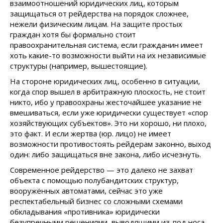
взаимоотношений юридических лиц, которым
защищаться от рейдерства на порядок сложнее,
нежели физическим лицам. На защите простых
граждан хотя бы формально стоит
правоохранительная система, если гражданин имеет
хоть какие-то возможности выйти на их независимые
структуры (например, вышестоящие).
На стороне юридических лиц, особенно в ситуации,
когда спор вышел в арбитражную плоскость, не стоит
никто, ибо у правоохраны жесточайшее указание не
вмешиваться, если уже юридически существует «спор
хозяйствующих субъектов». Это ни хорошо, ни плохо,
это факт. И если жертва (юр. лицо) не имеет
возможности противостоять рейдерам законно, выход
один: либо защищаться вне закона, либо исчезнуть.
Современное рейдерство — это далеко не захват
объекта с помощью полубандитских структур,
вооружённых автоматами, сейчас это уже
респектабельный бизнес со сложными схемами
обкладывания «противника» юридически
безупречными решениями, выводящими из-под носа