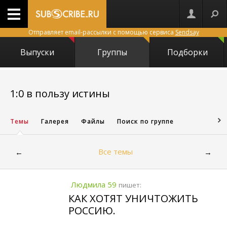
Отправляет email-рассылки с помощью сервиса
Sendsay
Выпуски
Группы
Подборки
19222
1:0 в пользу истины
Темы
Галерея
Файлы
Поиск по группе
Все темы
←
→
Людмила 59
пишет:
КАК ХОТЯТ УНИЧТОЖИТЬ
РОССИЮ.