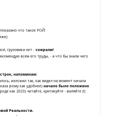
 показано что такое РОЙ:
иже)
всё, грузовика нет -
сожрали!
Рекомендую всем его труды, - а что бы знали чего
 строк, напоминаю:
лось, изложил так, как видел на момент начала
каза (кому как удобнее)
начало было положено
оде как 2023) читайте, критикуйте - валяйте (!)
овой Реальности.