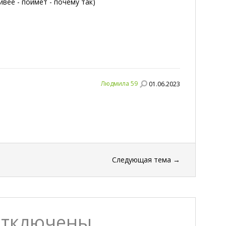
ивее - поймет - почему так)
Людмила 59
01.06.2023
Следующая тема
→
отключены