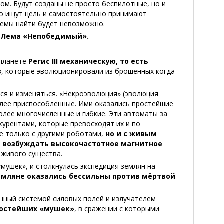
ом. Будут созданы не просто беспилотные, но и
но ищут цель и самостоятельно принимают
стемы найти будет невозможно.
а Лема «Непобедимый».
планете
Регис III механическую, то есть
в
, которые эволюционировали из брошенных когда-
ся и изменяться. «Некроэволюция» (эволюция
более приспособленные. Ими оказались простейшие
олее многочисленные и гибкие. Эти автоматы за
курентами, которые превосходят их и по
е только с другими роботами,
но и с живым
 возбуждать высокочастотное магнитное
 живого существа.
мушек», и столкнулась экспедиция землян на
земляне оказались бессильны против мёртвой
ный системой силовых полей и излучателем
ростейших «мушек»
, в сражении с которыми