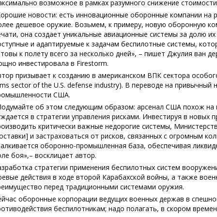
аксимально возможное в рамках разумного снижение стоимости
Хорошие новости: есть инновационные оборонные компании на р
олее дешевое оружие. Возьмем, к примеру, новую оборонную ко
ечати, она создает уникальные авиационные системы за долю и
оступные и адаптируемые к задачам беспилотные системы, котор
отовы к полету всего за несколько дней», – пишет Джулия ван де
ощно инвестировала в Firestorm.
втор призывает к созданию в американском ВПК сектора особого 
rms sector of the U.S. defense industry). В переводе на привычн
ромышленности США.
Подумайте об этом следующим образом: арсенал США похож на
уждается в стратегии управления рисками. Инвестируя в новых 
роизводить критически важные недорогие системы, Министерс
поставки] и застраховаться от рисков, связанных с огромным ко
талкивается оборонно-промышленная база, обеспечивая ликвидн
оле боя»,– восклицает автор.
азработка стратегии применения беспилотных систем вооружений
оевые действия в ходе второй Карабахской войны, а также воен
реимущество перед традиционными системами оружия.
ейчас оборонные корпорации ведущих военных держав в спешн
ротиводействия беспилотникам; надо полагать, в скором времен