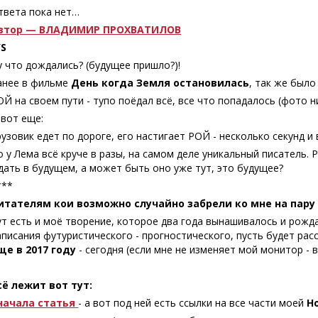
твета пока нет…
втор — ВЛАДИМИР ПРОХВАТИЛОВ
/S
у что дождались? (будущее пришло?)!
анее в фильме
День когда Земля остановилась
, так же было
ОЙ на своем пути - тупо поёдал всё, все что попадалось (фото н
 вот еще:
рузовик едет по дороге, его настигает РОЙ - несколько секунд и 
о у Лема всё круче в разы, на самом деле уникальный писатель. 
дать в будущем, а может быть оно уже тут, это будущее?
***
итателям кои возможно случайно забрели ко мне на пару
ут есть и моё творение, которое два года вынашивалось и рожда
аписания футуристического - прогностического, пусть будет расс
ще в 2017 году
- сегодня (если мне не изменяет мой монитор - вр
сё лежит вот тут:
начала статья
- а вот под ней есть ссылки на все части моей
Н