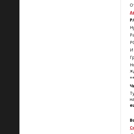
О
А
P
Н
Р
Р
И
Г
Н
ж
*
Ч
Т
н
е
В
С