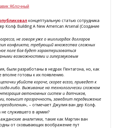
авик Яблочный
 опубликовал
концептуальную статью сотрудника
ер Колф Building A New American Arsenal (Создание
гресса, не говоря уже о миллиардах долларов
 тип конфликта, требующий множества сложных
ое поле боя будет характеризоваться
орными возможностями и гиперзвуковым
я, были разработаны в недрах Пентагона, но, как
е вполне готовы к их появлению.
епочки убийств короче, скорее всего, приведет к
 когда-либо. Выживание на технологически сложном
 интеграция автономных систем и датчиков,
и, повысит прозрачность, замедлит передвижение
 преодоления»
, – отмечает Джулия ван дер Колф.
а не служившего в армии?
ажданские аналитики, такие как Мартин ван
ободны от сковывающих воображение пут