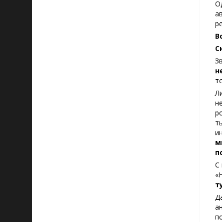
О
а
р
В
С
З
н
т
Л
н
р
т
и
м
п
С
«
т
Д
а
п