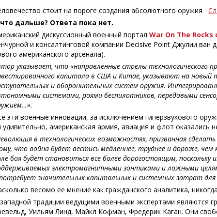
еловечество стоит на пороге создания абсолютного оружия
Сл
 что дальше? Ответа пока нет.
мериканский дискуссионный военный портал
War On The Rocks
енчурной и консалтинговой компании Decisive Point Джулии ван д
ового американского арсенала).
втор указывает, что «направленные стрелы технологического про
нвестированного капитала в США и Китае, указывают на новый
аступательных и оборонительных систем оружия. Интегрированн
втономными системами, роями беспилотников, передовыми сенс
ружием…».
се эти военные инновации, за исключением гиперзвукового оружи
и удивительно, американская армия, авиация и флот оказались н
Революция в технологических возможностях, призванная сделать ц
ому, что война будет вестись медленнее, труднее и дороже, чем
оле боя будет становиться все более дорогостоящим, поскольку
оддерживаемых электромагнитными зонтиками и ложными целям
 потребует значительных капитальных и системных затрат для
асколько весомо ее мнение как гражданского аналитика, никогд
 западной традиции ведущими военными экспертами являются гр
ревельд, Уильям Линд, Майкл Кофман, Фредерик Каган. Они св