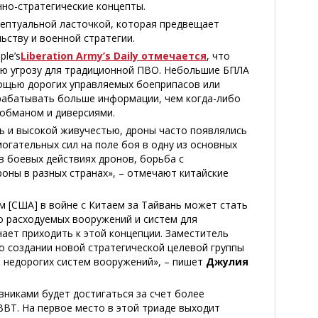
но-стратегические концепты.
цептуальной ласточкой, которая предвещает
ьству и военной стратегии.
le’s
Liberation Army’s Daily отмечается
, что
ую угрозу для традиционной ПВО. Небольшие БПЛА
ощью дорогих управляемых боеприпасов или
брабатывать больше информации, чем когда-либо
 обманом и диверсиями.
ь и высокой живучестью, дроны часто появлялись
огательных сил на поле боя в одну из основных
в боевых действиях дронов, борьба с
ны в разных странах», – отмечают китайские
 [США] в войне с Китаем за Тайвань может стать
о расходуемых вооружений и систем для
ает приходить к этой концепции. Заместитель
создании новой стратегической целевой группы
м недорогих систем вооружений», – пишет
Джулия
вниками будет достигаться за счет более
ВТ. На первое место в этой триаде выходит