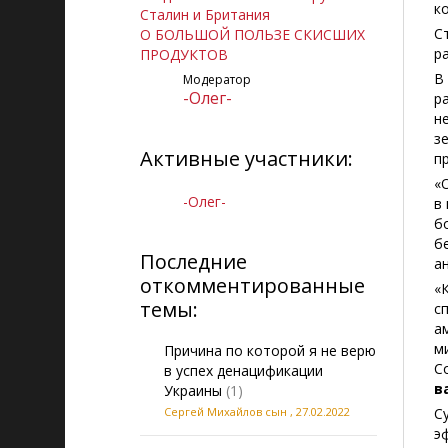
к
Сталин и Британия
С
О БОЛЬШОЙ ПОЛЬЗЕ СКИСШИХ
р
ПРОДУКТОВ
В
Модератор
-Олег-
р
н
з
Активные участники:
п
«
-Олег-
в
б
б
Последние
а
откомментированные
«
темы:
с
а
м
Причина по которой я не верю
С
в успех денацификации
в
Украины
(1)
Сергей Михайлов сын
,
27.02.2022
С
э