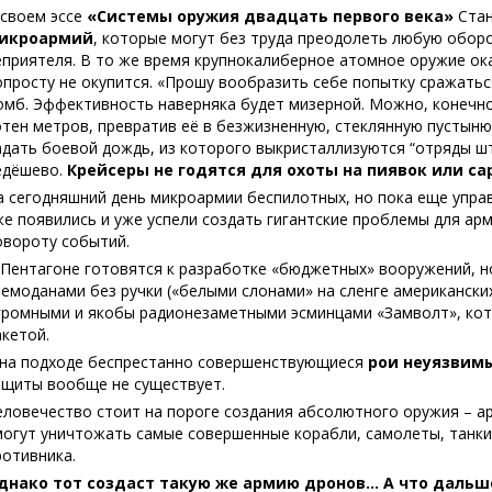
 своем эссе
«Системы оружия двадцать первого века»
Стан
икроармий
, которые могут без труда преодолеть любую оборо
еприятеля. В то же время крупнокалиберное атомное оружие ок
опросту не окупится. «Прошу вообразить себе попытку сражать
омб. Эффективность наверняка будет мизерной. Можно, конечно
отен метров, превратив её в безжизненную, стеклянную пустыню, 
адать боевой дождь, из которого выкристаллизуются “отряды ш
едёшево.
Крейсеры не годятся для охоты на пиявок или с
а сегодняшний день микроармии беспилотных, но пока еще упр
же появились и уже успели создать гигантские проблемы для арм
овороту событий.
 Пентагоне готовятся к разработке «бюджетных» вооружений, н
чемоданами без ручки («белыми слонами» на сленге американски
громными и якобы радионезаметными эсминцами «Замволт», кот
акетой.
 на подходе беспрестанно совершенствующиеся
рои неуязвимы
ащиты вообще не существует.
еловечество стоит на пороге создания абсолютного оружия – а
могут уничтожать самые совершенные корабли, самолеты, танки
ротивника.
днако тот создаст такую же армию дронов… А что дальш