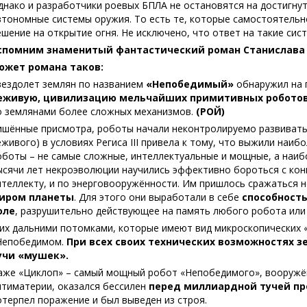
днако и разработчики роевых БПЛА не остановятся на достигнут
втономные системы оружия. То есть те, которые самостоятель
ешение на открытие огня. Не исключено, что ответ на такие си
спомним знаменитый фантастический роман Станислав
южет романа таков:
вездолет землян по названием
«Непобедимый»
обнаружил на 
еживую, цивилизацию мельчайших примитивных робото
о землянами более сложных механизмов.
(РОЙ)
ишённые присмотра, роботы начали неконтролируемо развивать
еживого) в условиях Региса III привела к тому, что выжили наи
оботы – не самые сложные, интеллектуальные и мощные, а наиб
ысячи лет некроэволюции научились эффективно бороться с кон
нтеллекту, и по энерговооружённости. Им пришлось сражаться н
иром планеты
. Для этого они выработали в себе
способность
оле
, разрушительно действующее на память любого робота или
 их дальними потомками, которые имеют вид микроскопических «
Непобедимом.
При всех своих технических возможностях 
учи «мушек».
аже «Циклоп» – самый мощный робот «Непобедимого», вооружён
нтиматерии, оказался бессилен
перед миллиардной тучей п
отерпел поражение и был выведен из строя.