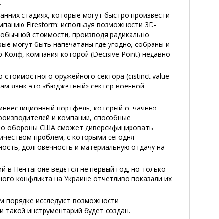
.
анних стадиях, которые могут быстро произвести
мпанию Firestorm: используя возможности 3D-
х обычной стоимости, производя радикально
ые могут быть напечатаны где угодно, собраны и
р Колф, компания которой (Decisive Point) недавно
стоимостного оружейного сектора (distinct value
ый нам язык это «бюджетный» сектор военной
 инвестиционный портфель, который отчаянно
производителей и компании, способные
тво обороны США сможет диверсифицировать
личеством проблем, с которыми сегодня
ость, долговечность и материальную отдачу на
 в Пентагоне ведётся не первый год, но только
ного конфликта на Украине отчетливо показали их
ом порядке исследуют возможности
и такой инструментарий будет создан.