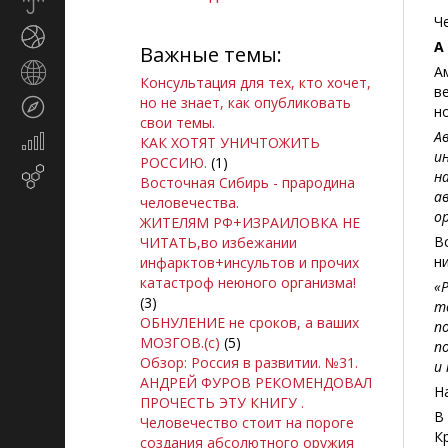
Прогноз
погоды
Ч
Спорт
А
Важные темы:
Страны
А
Консультация для тех, кто хочет,
и
в
но не знает, как опубликовать
Туризм
регионы
н
свои темы.
А
Экономика
КАК ХОТЯТ УНИЧТОЖИТЬ
и
и
РОССИЮ.
(1)
Email-
н
финансы
Восточная Сибирь - прародина
маркетинг
а
человечества.
о
ЖИТЕЛЯМ РФ+ИЗРАИЛОВКА НЕ
В
ЧИТАТЬ,во избежании
н
инфарктов+инсультов и прочих
катастроф неюного организма!
«
(3)
т
ОБНУЛЕНИЕ не сроков, а ваших
п
МОЗГОВ.(с)
(5)
п
Обзор: Россия в развитии. №31.
и
АНДРЕЙ ФУРОВ РЕКОМЕНДОВАЛ
Н
ПРОЧЕСТЬ ЭТУ КНИГУ .
В
Человечество стоит на пороге
К
создания абсолютного оружия