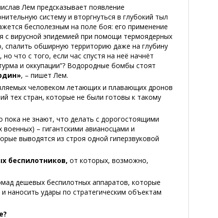
ислав Лем предсказывает появление
нительную систему и вторгнуться в глубокий тыл
ажется бесполезным на поле боя: его применение
ся с вирусной эпидемией при помощи термоядерных
, спалить обширную территорию даже на глубину
но что с того, если час спустя на неё начнёт
турма и оккупации”? Водородные бомбы стоят
ардин»
, – пишет Лем.
авляемых человеком летающих и плавающих дронов
ий тех стран, которые не были готовы к такому
о пока не знают, что делать с дорогостоящими
х военных) – гигантскими авианосцами и
орые выводятся из строя одной гиперзвуковой
х беспилотников,
от которых, возможно,
рмад дешевых беспилотных аппаратов, которые
 и наносить удары по стратегическим объектам
е?