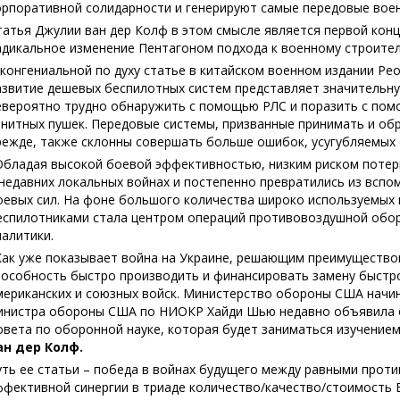
орпоративной солидарности и генерируют самые передовые воен
татья Джулии ван дер Колф в этом смысле является первой кон
адикальное изменение Пентагоном подхода к военному строител
 конгениальной по духу статье в китайском военном издании Peop
азвитие дешевых беспилотных систем представляет значительн
евероятно трудно обнаружить с помощью РЛС и поразить с пом
енитных пушек. Передовые системы, призванные принимать и о
режде, также склонны совершать больше ошибок, усугубляемых
Обладая высокой боевой эффективностью, низким риском потер
 недавних локальных войнах и постепенно превратились из вспом
оевых сил. На фоне большого количества широко используемых 
еспилотниками стала центром операций противовоздушной оборо
налитики.
Как уже показывает война на Украине, решающим преимуществом
пособность быстро производить и финансировать замену быстр
мериканских и союзных войск. Министерство обороны США начин
инистра обороны США по НИОКР Хайди Шью недавно объявила о 
овета по оборонной науке, которая будет заниматься изучение
ан дер Колф.
уть ее статьи – победа в войнах будущего между равными проти
ффективной синергии в триаде количество/качество/стоимость В