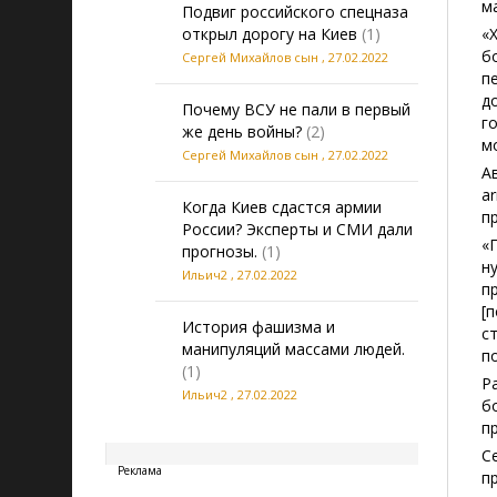
м
Подвиг российского спецназа
открыл дорогу на Киев
(1)
«
б
Сергей Михайлов сын
,
27.02.2022
п
д
Почему ВСУ не пали в первый
г
же день войны?
(2)
м
Сергей Михайлов сын
,
27.02.2022
А
a
Когда Киев сдастся армии
п
России? Эксперты и СМИ дали
«
прогнозы.
(1)
н
Ильич2
,
27.02.2022
п
[
История фашизма и
с
манипуляций массами людей.
п
(1)
Р
Ильич2
,
27.02.2022
б
п
20260806020938
С
Реклама
п