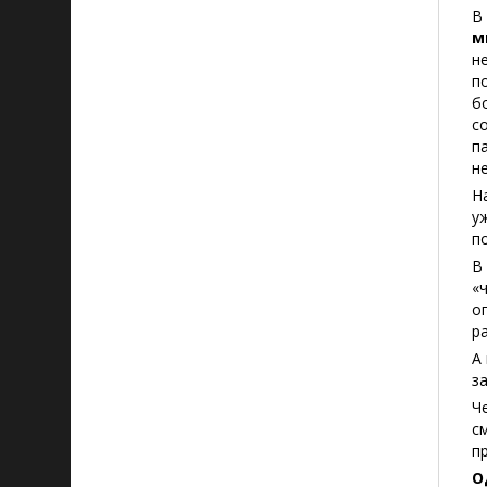
В
м
н
п
б
с
п
н
Н
у
п
В
«
о
р
А
з
Ч
с
п
О