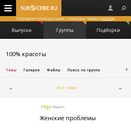
Отправляет email-рассылки с помощью сервиса
Sendsay
Выпуски
Группы
Подборки
15814
100% красоты
Темы
Галерея
Файлы
Поиск по группе
Все темы
←
→
Oliga
пишет:
Женские проблемы