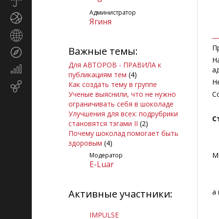
Прогноз
погоды
Администратор
Спорт
Ягиня
Страны
и
П
Важные темы:
Туризм
регионы
Н
Для АВТОРОВ - ПРАВИЛА к
Экономика
а
публикациям тем
(4)
и
Н
Как создать тему в группе
Email-
финансы
Ученые выяснили, что не нужно
С
маркетинг
ограничивать себя в шоколаде
Улучшения для всех: подрубрики
С
становятся тэгами II
(2)
Почему шоколад помогает быть
здоровым
(4)
М
Модератор
E-Luar
Активные участники:
а
IMPULSE