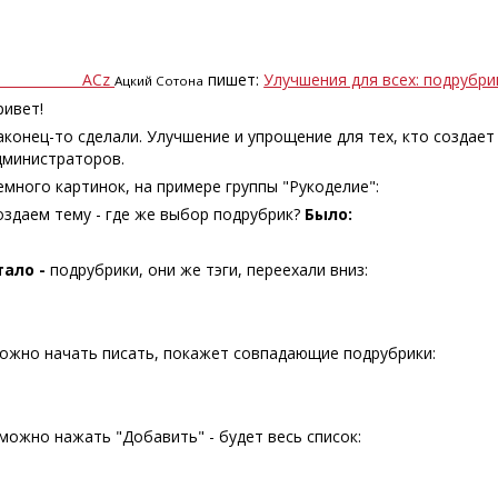
ACz
пишет:
Улучшения для всех: подрубрик
Ацкий Сотона
ривет!
аконец-то сделали. Улучшение и упрощение для тех, кто создает 
дминистраторов.
емного картинок, на примере группы "Рукоделие":
оздаем тему - где же выбор подрубрик?
Было:
тало -
подрубрики, они же тэги, переехали вниз:
ожно начать писать, покажет совпадающие подрубрики:
 можно нажать "Добавить" - будет весь список: