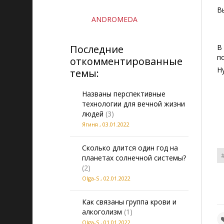
В
ANDROMEDA
Последние
В
п
откомментированные
Н
темы:
Названы перспективные
технологии для вечной жизни
людей
(3)
Ягиня
,
03.01.2022
Сколько длится один год на
планетах солнечной системы?
(2)
Olga-S
,
02.01.2022
Как связаны группа крови и
алкоголизм
(1)
Olga-S
,
01.01.2022