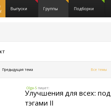
и
Выпуски
Группы
Подборки
y
7087
кт
←
Предыдущая тема
Все темы
Olga-S
пишет:
Улучшения для всех: под
тэгами II