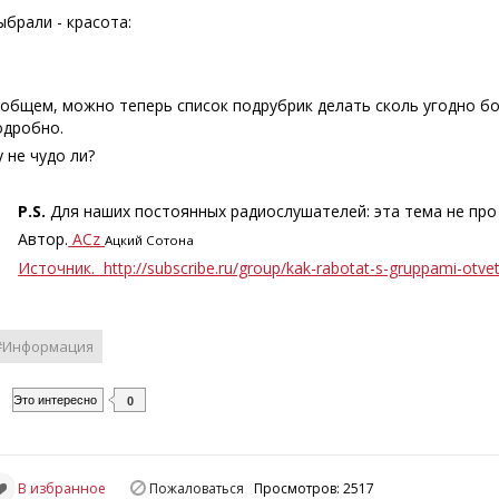
ыбрали - красота:
 общем, можно теперь список подрубрик делать сколь угодно б
одробно.
у не чудо ли?
P.S.
Для наших постоянных радиослушателей: эта тема не про
Автор.
ACz
Ацкий Сотона
Источник. http://subscribe.ru/group/kak-rabotat-s-gruppami-otvet
#Информация
Это интересно
0
В избранное
Пожаловаться
Просмотров: 2517