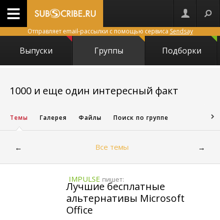
Отправляет email-рассылки с помощью сервиса
Sendsay
Выпуски
Группы
Подборки
7087
1000 и еще один интересный факт
Темы
Галерея
Файлы
Поиск по группе
Все темы
←
→
IMPULSE
пишет:
Лучшие бесплатные
альтернативы Microsoft
Office