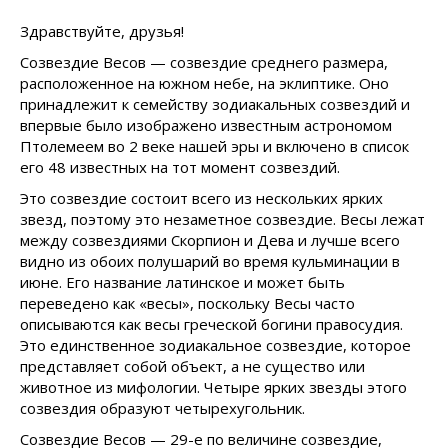
Здравствуйте, друзья!
Созвездие Весов — созвездие среднего размера,
расположенное на южном небе, на эклиптике. Оно
принадлежит к семейству зодиакальных созвездий и
впервые было изображено известным астрономом
Птолемеем во 2 веке нашей эры и включено в список
его 48 известных на тот момент созвездий.
Это созвездие состоит всего из нескольких ярких
звезд, поэтому это незаметное созвездие. Весы лежат
между созвездиями Скорпион и Дева и лучше всего
видно из обоих полушарий во время кульминации в
июне. Его название латинское и может быть
переведено как «весы», поскольку Весы часто
описываются как весы греческой богини правосудия.
Это единственное зодиакальное созвездие, которое
представляет собой объект, а не существо или
животное из мифологии. Четыре ярких звезды этого
созвездия образуют четырехугольник.
Созвездие Весов — 29-е по величине созвездие,