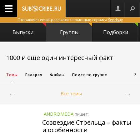
Отправляет email-рассылки с помощью сервиса
Sendsay
Выпуски
Группы
Подборки
7087
1000 и еще один интересный факт
Темы
Галерея
Файлы
Поиск по группе
Все темы
←
→
ANDROMEDA
пишет:
Созвездие Стрельца – факты
и особенности