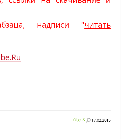
бзаца, надписи "
читать
ibe.Ru
Olga-S
17.02.2015