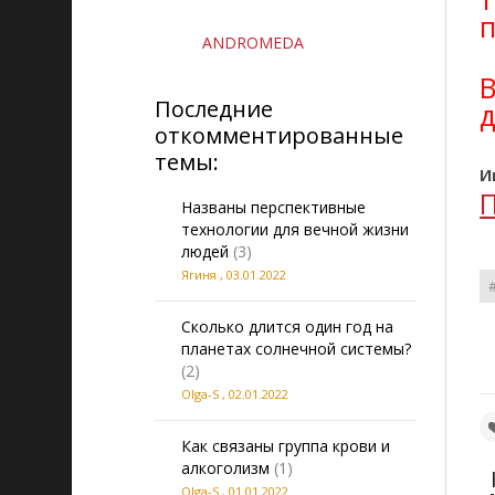
п
ANDROMEDA
Последние
откомментированные
темы:
И
П
Названы перспективные
технологии для вечной жизни
людей
(3)
Ягиня
,
03.01.2022
Сколько длится один год на
планетах солнечной системы?
(2)
Olga-S
,
02.01.2022
Как связаны группа крови и
алкоголизм
(1)
Olga-S
,
01.01.2022