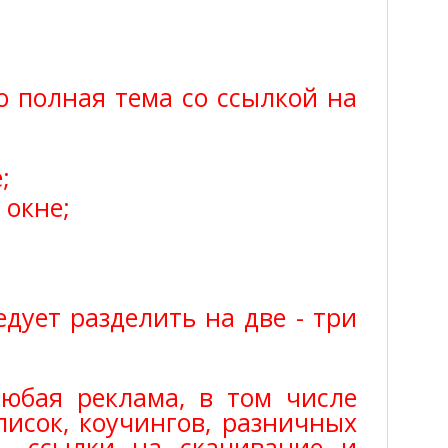
о полная тема со ссылкой на
;
 окне;
едует разделить на две - три
любая реклама, в том числе
писок, коучингов, разничных
ть, ссылки на скачивание и