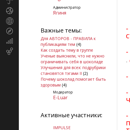
Прогноз
погоды
Администратор
Спорт
Ягиня
Страны
-
и
Важные темы:
Туризм
регионы
Для АВТОРОВ - ПРАВИЛА к
Экономика
публикациям тем
(4)
и
-
Как создать тему в группе
Email-
финансы
Ученые выяснили, что не нужно
маркетинг
-
ограничивать себя в шоколаде
Улучшения для всех: подрубрики
становятся тэгами II
(2)
-
Почему шоколад помогает быть
здоровым
(4)
-
Модератор
E-Luar
ч
Активные участники:
п
IMPULSE