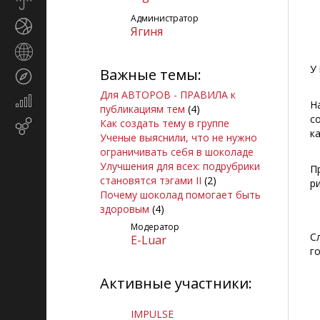
Прогноз
погоды
Администратор
Спорт
Ягиня
Страны
и
У
Важные темы:
Туризм
регионы
Для АВТОРОВ - ПРАВИЛА к
Экономика
Н
публикациям тем
(4)
и
с
Как создать тему в группе
Email-
финансы
к
Ученые выяснили, что не нужно
маркетинг
ограничивать себя в шоколаде
Улучшения для всех: подрубрики
П
становятся тэгами II
(2)
р
Почему шоколад помогает быть
здоровым
(4)
Модератор
С
E-Luar
г
Активные участники:
IMPULSE