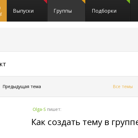
и
Выпуски
Группы
Подборки
y
7087
кт
←
Предыдущая тема
Все темы
Olga-S
пишет:
Как создать тему в групп