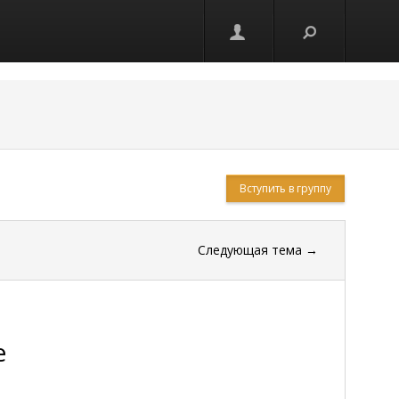
Вступить в группу
Следующая тема
→
е