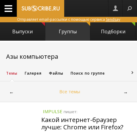
Отправляет email-рассылки с помощью сервиса
Sendsay
Выпуски
Группы
Подборки
25508
Азы компьютера
Темы
Галерея
Файлы
Поиск по группе
Все темы
←
→
IMPULSE
пишет:
Какой интернет-браузер
лучше: Chrome или Firefox?