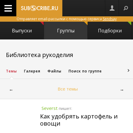
Отправляет email-рассылки с помощью сервиса
Sendsay
Выпуски
Группы
Подборки
2954
Библиотека рукоделия
Темы
Галерея
Файлы
Поиск по группе
Все темы
←
→
Severst
пишет:
Как удобрять картофель и
овощи