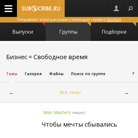
Отправляет email-рассылки с помощью сервиса
Sendsay
Выпуски
Группы
Подборки
360
Бизнес = Свободное время
Темы
Галерея
Файлы
Поиск по группе
Все темы
←
→
Max Masters
пишет:
Чтобы мечты сбывались