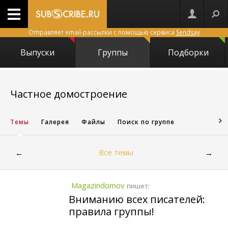
Отправляет email-рассылки с помощью сервиса
Sendsay
Выпуски
Группы
Подборки
38
Частное домостроение
Темы
Галерея
Файлы
Поиск по группе
Все темы
←
→
Magazindomov
пишет:
Вниманию всех писателей:
правила группы!