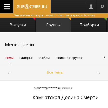
Отправляет email-рассылки с помощью сервиса
Sendsay
Выпуски
Группы
Подборки
2524
Менестрели
Темы
Галерея
Файлы
Поиск по группе
Все темы
←
→
olmi***@r*****.ru
пишет:
Камчатская Долина Смерти