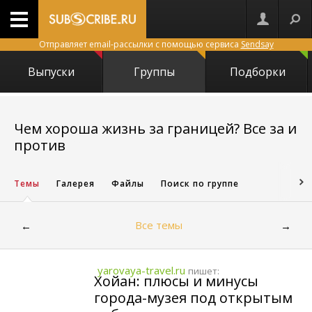
Отправляет email-рассылки с помощью сервиса
Sendsay
Выпуски
Группы
Подборки
Чем хороша жизнь за границей? Все за и
1063
против
Темы
Галерея
Файлы
Поиск по группе
Все темы
←
→
yarovaya-travel.ru
пишет:
Хойан: плюсы и минусы
города-музея под открытым