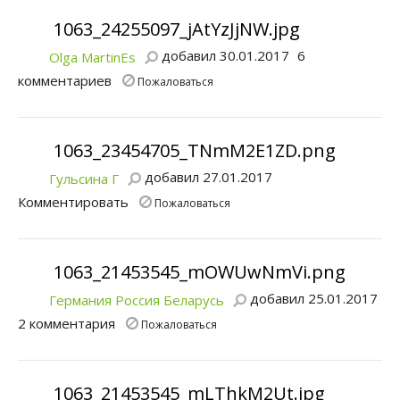
1063_24255097_jAtYzJjNW.jpg
добавил 30.01.2017
6
Olga MartinEs
комментариев
Пожаловаться
1063_23454705_TNmM2E1ZD.png
добавил 27.01.2017
Гульсина Г
Комментировать
Пожаловаться
1063_21453545_mOWUwNmVi.png
добавил 25.01.2017
Германия Россия Беларусь
2 комментария
Пожаловаться
1063_21453545_mLThkM2Ut.jpg