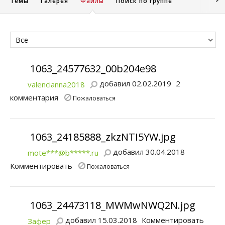
Темы
Галерея
Файлы
Поиск по группе
Все
1063_24577632_00b204e98
добавил 02.02.2019
2
valencianna2018
комментария
Пожаловаться
1063_24185888_zkzNTI5YW.jpg
добавил 30.04.2018
mote***@b*****.ru
Комментировать
Пожаловаться
1063_24473118_MWMwNWQ2N.jpg
добавил 15.03.2018
Комментировать
Зафер