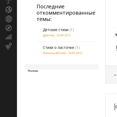
Прогноз
Последние
погоды
Спорт
откомментированные
темы:
Страны
и
Туризм
регионы
Детские стихи
(1)
Драгана
,
25.09.2012
Экономика
и
Email-
финансы
Стихи о ласточке
(1)
маркетинг
Михаэль&Юлия
,
14.09.2012
20260807222555
Реклама