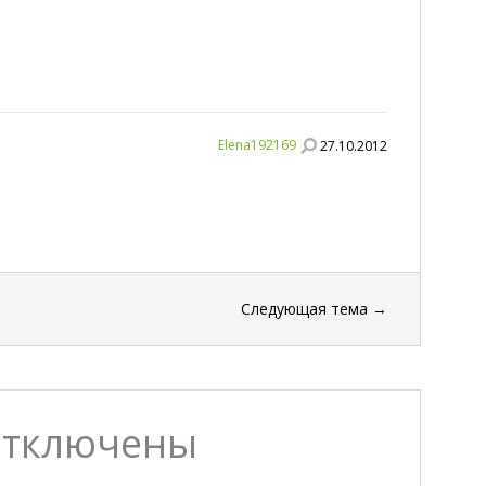
Elena192169
27.10.2012
Следующая тема
→
отключены