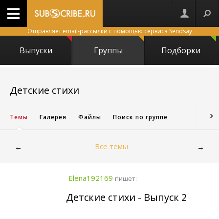
Отправляет email-рассылки с помощью сервиса
Sendsay
Выпуски
Группы
Подборки
4093
Детские стихи
Темы
Галерея
Файлы
Поиск по группе
Все темы
←
→
Elena192169
пишет:
Детские стихи - Выпуск 2