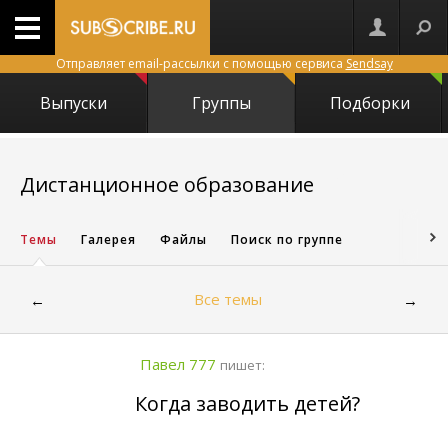
Отправляет email-рассылки с помощью сервиса
Sendsay
Выпуски
Группы
Подборки
3971
Дистанционное образование
Темы
Галерея
Файлы
Поиск по группе
Все темы
←
→
Павел 777
пишет:
Когда заводить детей?