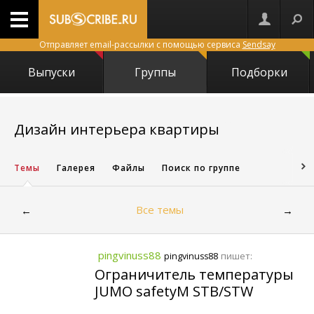
Отправляет email-рассылки с помощью сервиса
Sendsay
Выпуски
Группы
Подборки
1157
Дизайн интерьера квартиры
Темы
Галерея
Файлы
Поиск по группе
Все темы
←
→
pingvinuss88
пишет:
pingvinuss88
Ограничитель температуры
JUMO safetyM STB/STW