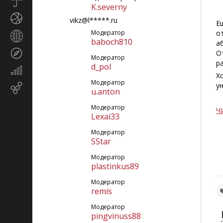
Прогноз
K.severny
погоды
Спорт
vikz@l*****.ru
Е
Модератор
о
Страны
baboch810
а
и
Туризм
О
регионы
Модератор
р
d_pol
Экономика
Х
и
Модератор
у
Email-
финансы
u.anton
маркетинг
Модератор
Ч
Lexai33
Модератор
SStar
Модератор
plastinkus89
Модератор
remis
Модератор
pingvinuss88