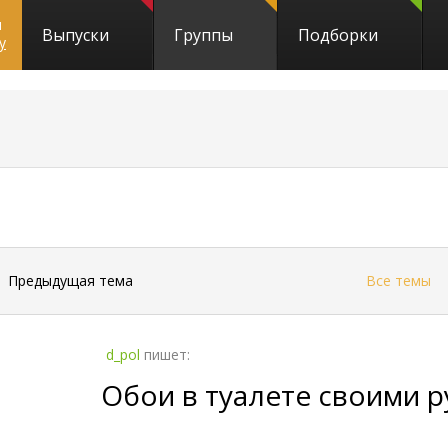
и
Выпуски
Группы
Подборки
y
7
←
Предыдущая тема
Все темы
d_pol
пишет:
Обои в туалете своими 