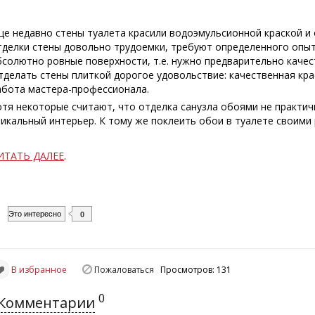
ще недавно стены туалета красили водоэмульсионной краской и
тделки стены довольно трудоемки, требуют определенного опыт
бсолютно ровные поверхности, т.е. нужно предварительно качес
тделать стены плиткой дорогое удовольствие: качественная кра
абота мастера-профессионала.
отя некоторые считают, что отделка санузла обоями не практи
никальный интерьер. К тому же поклеить обои в туалете своими 
ИТАТЬ ДАЛЕЕ
.
Это интересно
0
В избранное
Пожаловаться
Просмотров: 131
0
Комментарии