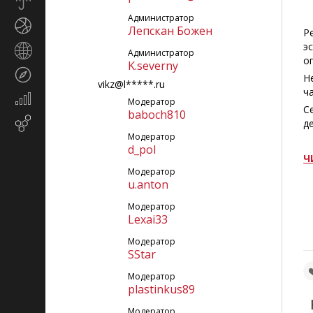
Прогноз
погоды
Администратор
Спорт
Лепскан Божен
Р
э
Страны
Администратор
о
и
K.severny
Туризм
регионы
Н
vikz@l*****.ru
ч
Экономика
Модератор
С
и
baboch810
Email-
д
финансы
маркетинг
Модератор
d_pol
Ч
Модератор
u.anton
Модератор
Lexai33
Модератор
SStar
Модератор
plastinkus89
Модератор