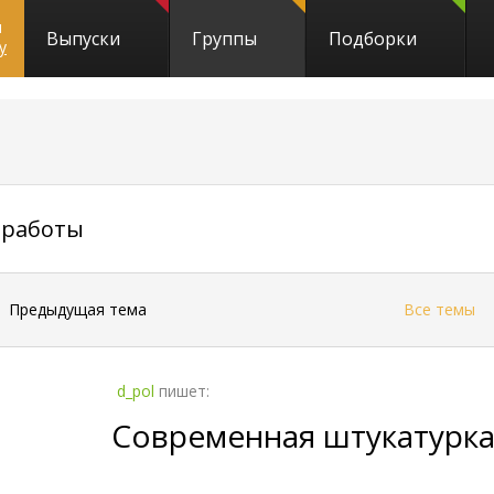
и
Выпуски
Группы
Подборки
y
303
 работы
←
Предыдущая тема
Все темы
d_pol
пишет:
Современная штукатурка