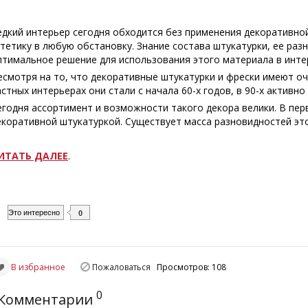
едкий интерьер сегодня обходится без применения декоративной
стетику в любую обстановку. Знание состава штукатурки, ее ра
птимальное решение для использования этого материала в инте
есмотря на то, что декоративные штукатурки и фрески имеют о
астных интерьерах они стали с начала 60-х годов, в 90-х активн
егодня ассортимент и возможности такого декора велики. В пер
екоративной штукатуркой. Существует масса разновидностей эт
ИТАТЬ ДАЛЕЕ
.
Это интересно
0
В избранное
Пожаловаться
Просмотров: 108
0
Комментарии