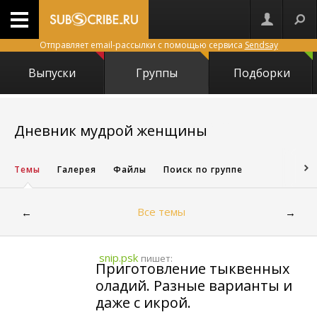
Отправляет email-рассылки с помощью сервиса
Sendsay
Выпуски
Группы
Подборки
2811
Дневник мудрой женщины
Темы
Галерея
Файлы
Поиск по группе
Все темы
←
→
snip.psk
пишет:
Приготовление тыквенных
оладий. Разные варианты и
даже с икрой.