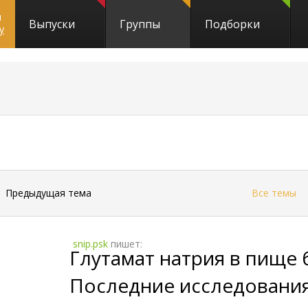
и
Выпуски
Группы
Подборки
y
←
Предыдущая тема
Все темы
snip.psk
пишет:
Глутамат натрия в пище 
Последние исследования