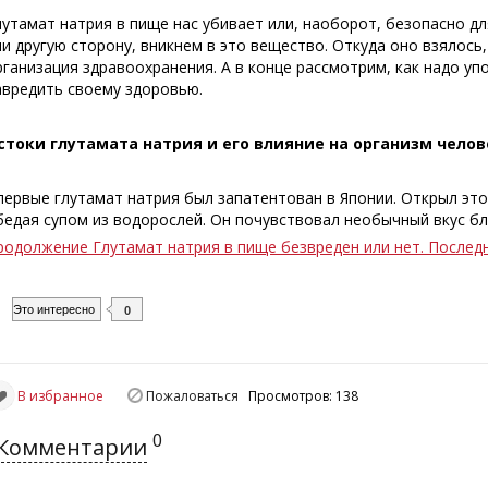
лутамат натрия в пище нас убивает или, наоборот, безопасно д
ли другую сторону, вникнем в это вещество. Откуда оно взялось
рганизация здравоохранения. А в конце рассмотрим, как надо уп
авредить своему здоровью.
стоки глутамата натрия и его влияние на организм челов
первые глутамат натрия был запатентован в Японии. Открыл это
бедая супом из водорослей. Он почувствовал необычный вкус б
родолжение Глутамат натрия в пище безвреден или нет. Последн
Это интересно
0
В избранное
Пожаловаться
Просмотров: 138
0
Комментарии