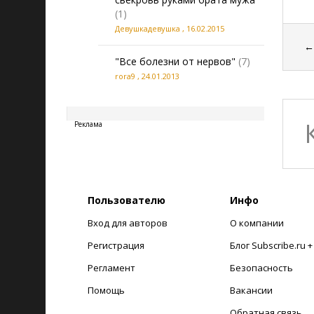
(1)
Девушкадевушка
,
16.02.2015
"Все болезни от нервов"
(7)
rora9
,
24.01.2013
20260807165842
Реклама
Пользователю
Инфо
Вход для авторов
О компании
Регистрация
Блог Subscribe.ru 
Регламент
Безопасность
Помощь
Вакансии
Обратная связь