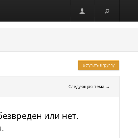
Вступить в группу
Следующая тема
→
безвреден или нет.
.