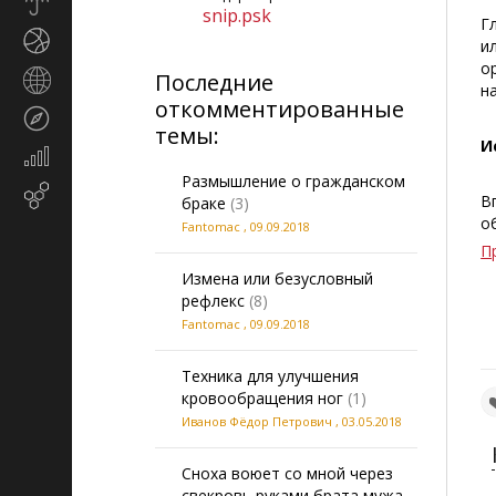
Прогноз
snip.psk
погоды
Г
Спорт
и
о
Последние
Страны
н
и
откомментированные
Туризм
регионы
темы:
И
Экономика
и
Размышление о гражданском
Email-
финансы
В
браке
(3)
маркетинг
о
Fantomac
,
09.09.2018
П
Измена или безусловный
рефлекс
(8)
Fantomac
,
09.09.2018
Техника для улучшения
кровообращения ног
(1)
Иванов Фёдор Петрович
,
03.05.2018
Сноха воюет со мной через
свекровь руками брата мужа