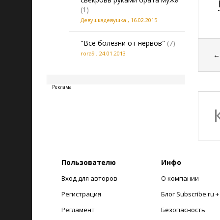
(1)
Девушкадевушка
,
16.02.2015
"Все болезни от нервов"
(7)
rora9
,
24.01.2013
20260806123523
Реклама
Пользователю
Инфо
Вход для авторов
О компании
Регистрация
Блог Subscribe.ru 
Регламент
Безопасность