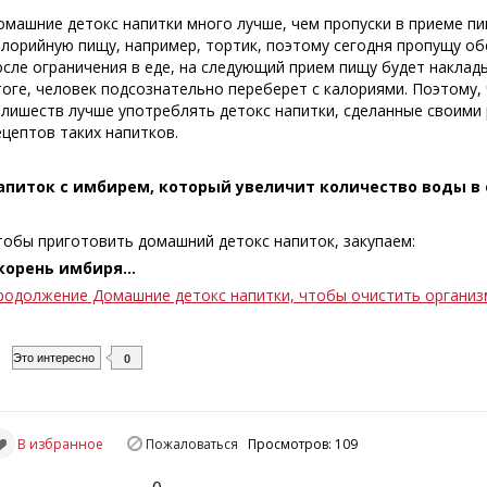
омашние детокс напитки много лучше, чем пропуски в приеме пи
алорийную пищу, например, тортик, поэтому сегодня пропущу обед
осле ограничения в еде, на следующий прием пищу будет накла
тоге, человек подсознательно переберет с калориями. Поэтому,
злишеств лучше употреблять детокс напитки, сделанные своими
ецептов таких напитков.
апиток с имбирем, который увеличит количество воды в о
тобы приготовить домашний детокс напиток, закупаем:
 корень имбиря…
родолжение Домашние детокс напитки, чтобы очистить организм
Это интересно
0
В избранное
Пожаловаться
Просмотров: 109