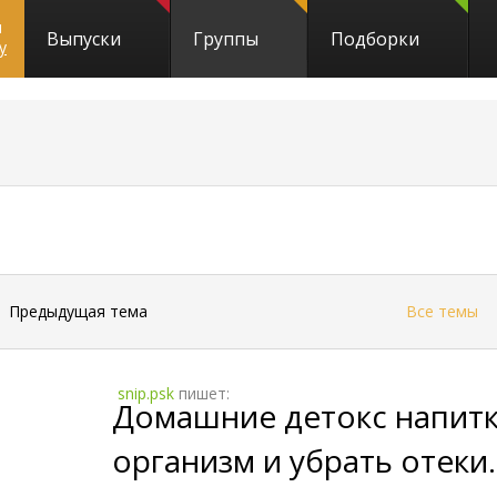
и
Выпуски
Группы
Подборки
y
←
Предыдущая тема
Все темы
snip.psk
пишет:
Домашние детокс напитк
организм и убрать отеки.