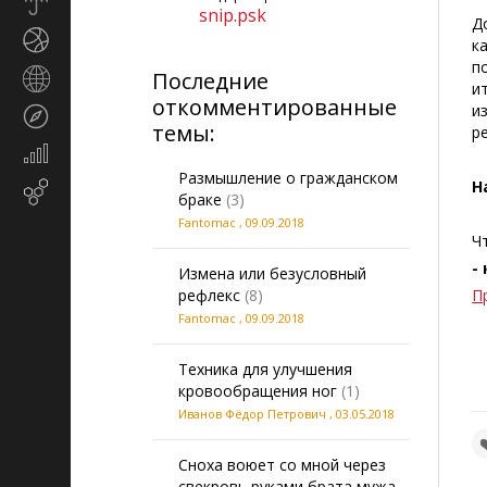
Прогноз
snip.psk
погоды
Д
Спорт
к
п
Последние
Страны
и
и
откомментированные
и
Туризм
регионы
темы:
р
Экономика
и
Размышление о гражданском
Н
Email-
финансы
браке
(3)
маркетинг
Fantomac
,
09.09.2018
Ч
-
Измена или безусловный
рефлекс
(8)
П
Fantomac
,
09.09.2018
Техника для улучшения
кровообращения ног
(1)
Иванов Фёдор Петрович
,
03.05.2018
Сноха воюет со мной через
свекровь руками брата мужа