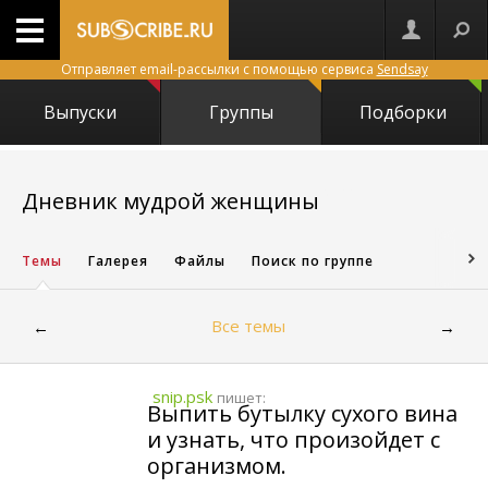
Отправляет email-рассылки с помощью сервиса
Sendsay
Выпуски
Группы
Подборки
2811
Дневник мудрой женщины
Темы
Галерея
Файлы
Поиск по группе
Все темы
←
→
snip.psk
пишет:
Выпить бутылку сухого вина
и узнать, что произойдет с
организмом.