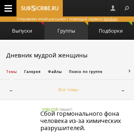
Отправляет email-рассылки с помощью сервиса
Sendsay
Выпуски
Группы
Подборки
2811
Дневник мудрой женщины
Темы
Галерея
Файлы
Поиск по группе
Все темы
←
→
snip.psk
пишет:
Сбой гормонального фона
человека из-за химических
разрушителей.