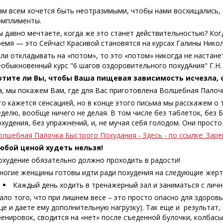
ам всем хочется быть неотразимыми, чтобы нами восхищались, ч
омплименты.
ы давно мечтаете, когда же это станет действительностью? Ког
ремя — это Сейчас! Красивой становятся на курсах Галины Нико
сли откладывать на «потом», то это «потом» никогда не настан
еобыкновенный курс "6 шагов оздоровительного похудАния" Г.Н.
отите ли Вы, чтобы Ваша пищевая зависимость исчезла, 
а, мы покажем Вам, где для Вас приготовлена Волшебная Палоч
то кажется сенсацией, но в конце этого письма мы расскажем о т
еделю, вообще ничего не делая. В том числе без таблеток, без 
охудения, без упражнений, и, не мучая себя голодом. Они просто
олшебная Палочка Быстрого Похудания - Здесь - по ссылке: Зар
юбой ценой худеть нельзя!
охудение обязательно должно проходить в радости!
ногие женщины готовы идти ради похудения на следующие жертв
Каждый день ходить в тренажерный зал и заниматься с лич
ало того, что при лишнем весе – это просто опасно для здоровь
ще и даете ему дополнительную нагрузку). Так еще и результат
ренировок, сводится на «нет» после съеденной булочки, колбасы