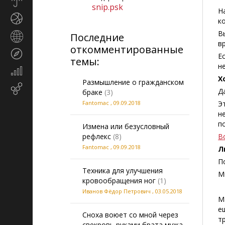
Прогноз
snip.psk
погоды
Н
Спорт
к
В
Последние
Страны
в
и
откомментированные
Туризм
регионы
Е
темы:
н
Экономика
Х
и
Размышление о гражданском
Email-
финансы
Д
браке
(3)
маркетинг
Fantomac
,
09.09.2018
Э
н
п
Измена или безусловный
рефлекс
(8)
В
Fantomac
,
09.09.2018
Л
П
Техника для улучшения
М
кровообращения ног
(1)
Иванов Фёдор Петрович
,
03.05.2018
М
е
Сноха воюет со мной через
т
свекровь руками брата мужа