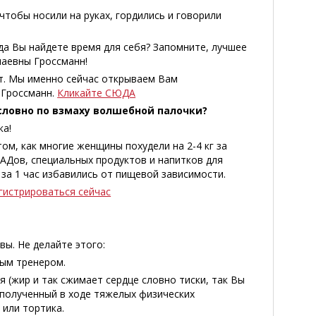
тобы носили на руках, гордились и говорили
да Вы найдете время для себя? Запомните, лучшее
лаевны Гроссманн!
ет. Мы именно сейчас открываем Вам
 Гроссманн.
Кликайте СЮДА
словно по взмаху волшебной палочки?
ка!
ом, как многие женщины похудели на 2-4 кг за
БАДов, специальных продуктов и напитков для
 за 1 час избавились от пищевой зависимости.
егистрироваться сейчас
ы. Не делайте этого:
ным тренером.
я (жир и так сжимает сердце словно тиски, так Вы
, полученный в ходе тяжелых физических
 или тортика.