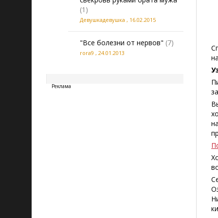
(1)
Девушкадевушка
,
16.02.2015
"Все болезни от нервов"
(7)
С
rora9
,
24.01.2013
н
20260807074029
У
П
Реклама
з
В
х
н
п
П
Х
в
С
О
Н
к