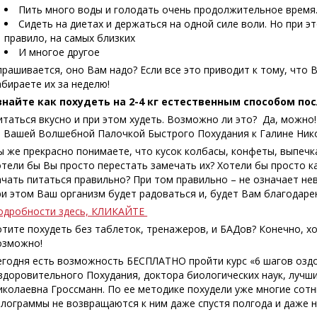
Пить много воды и голодать очень продолжительное время
Сидеть на диетах и держаться на одной силе воли. Но при э
правило, на самых близких
И многое другое
прашивается, оно Вам надо? Если все это приводит к тому, что В
абираете их за неделю!
знайте как похудеть на 2-4 кг естественным способом пос
итаться вкусно и при этом худеть. Возможно ли это? Да, можно!
а Вашей Волшебной Палочкой Быстрого Похудания к Галине Ник
ы же прекрасно понимаете, что кусок колбасы, конфеты, выпечка
отели бы Вы просто перестать замечать их? Хотели бы просто к
ачать питаться правильно? При том правильно – не означает нев
ри этом Ваш организм будет радоваться и, будет Вам благодарен
одробности здесь, КЛИКАЙТЕ
отите похудеть без таблеток, тренажеров, и БАДов? Конечно, х
озможно!
егодня есть возможность БЕСПЛАТНО пройти курс «6 шагов озд
здоровительного Похудания, доктора биологических наук, лучши
иколаевна Гроссманн. По ее методике похудели уже многие сотн
илограммы не возвращаются к ним даже спустя полгода и даже н