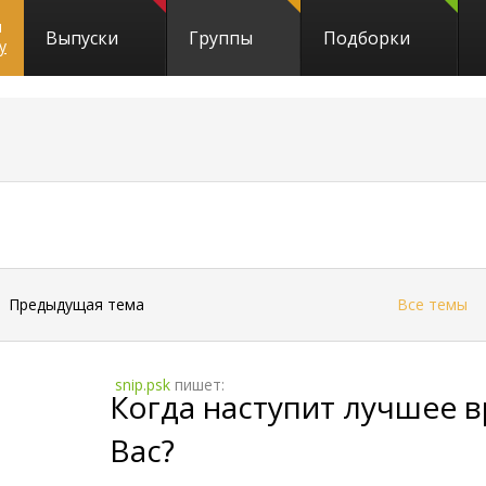
и
Выпуски
Группы
Подборки
y
←
Предыдущая тема
Все темы
snip.psk
пишет:
Когда наступит лучшее 
Вас?