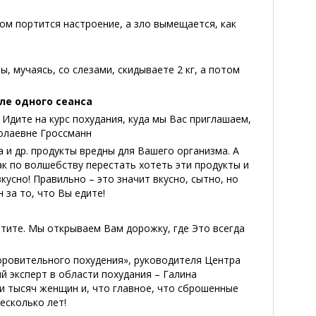
.
том портится настроение, а зло вымещается, как
ы, мучаясь, со слезами, скидываете 2 кг, а потом
ле одного сеанса
 Идите на курс похудания, куда мы Вас приглашаем,
олаевне Гроссманн
 и др. продукты вредны для Вашего организма. А
ак по волшебству перестать хотеть эти продукты и
кусно! Правильно – это значит вкусно, сытно, но
 за то, что Вы едите!
отите. Мы открываем Вам дорожку, где Это всегда
оровительного похудения», руководителя Центра
й эксперт в области похудания – Галина
и тысяч женщин и, что главное, что сброшенные
есколько лет!