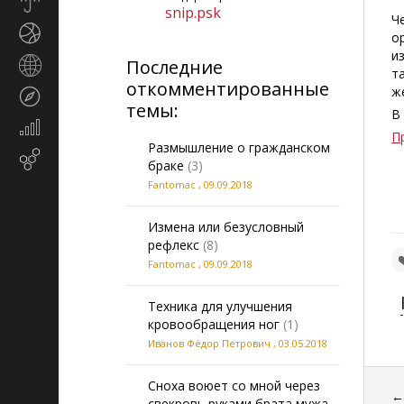
Прогноз
snip.psk
погоды
Ч
Спорт
о
и
Последние
Страны
т
и
откомментированные
ж
Туризм
регионы
темы:
В
Экономика
П
и
Размышление о гражданском
Email-
финансы
браке
(3)
маркетинг
Fantomac
,
09.09.2018
Измена или безусловный
рефлекс
(8)
Fantomac
,
09.09.2018
Техника для улучшения
кровообращения ног
(1)
Иванов Фёдор Петрович
,
03.05.2018
Сноха воюет со мной через
свекровь руками брата мужа