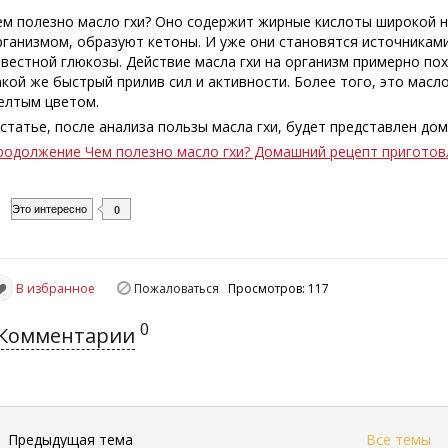
ем полезно масло гхи? Оно содержит жирные кислоты широкой н
рганизмом, образуют кетоны. И уже они становятся источниками
звестной глюкозы. Действие масла гхи на организм примерно по
акой же быстрый прилив сил и активности. Более того, это масл
елтым цветом.
 статье, после анализа пользы масла гхи, будет представлен д
родолжение Чем полезно масло гхи? Домашний рецепт приготов
Это интересно
0
В избранное
Пожаловаться
Просмотров: 117
0
Комментарии
←
Предыдущая тема
Все темы