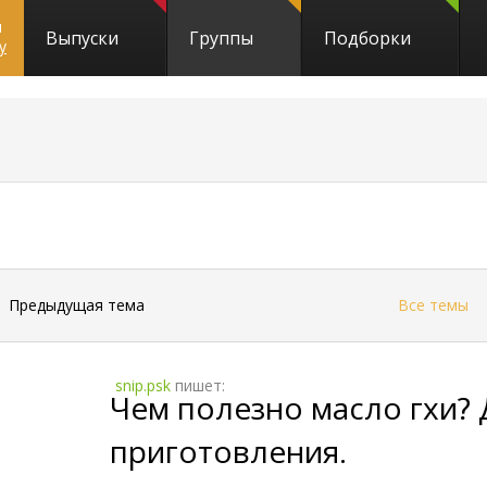
и
Выпуски
Группы
Подборки
y
←
Предыдущая тема
Все темы
snip.psk
пишет:
Чем полезно масло гхи?
приготовления.