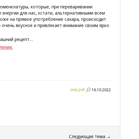
оменклатуры, которые, при переваривании
 энергии для нас, кстати, альтернативными всем
хоже на прямое употребление сахара, происходит
о очень вкусное и привлекает внимание своим ярко
омашний рецепт…
ления.
snip.psk
16.10.2022
Следующая тема
→