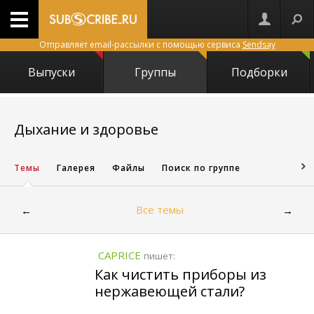
Отправляет email-рассылки с помощью сервиса
Sendsay
Выпуски
Группы
Подборки
3907
Дыхание и здоровье
Темы
Галерея
Файлы
Поиск по группе
Все темы
←
→
CAPRICE
пишет:
Как чистить приборы из
нержавеющей стали?