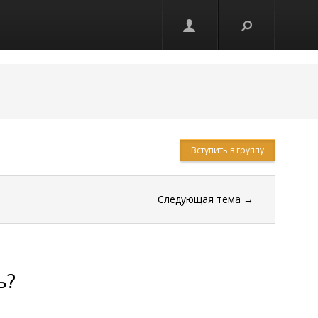
Вступить в группу
Следующая тема
→
ь?