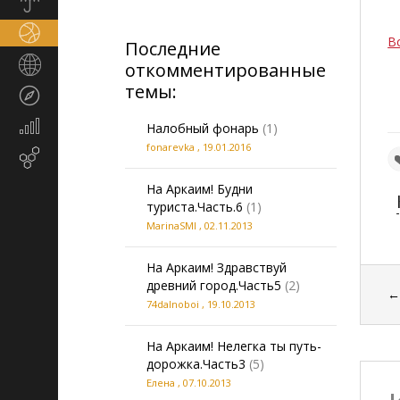
Прогноз
погоды
Спорт
В
Последние
Страны
откомментированные
и
темы:
Туризм
регионы
Экономика
Налобный фонарь
(1)
и
fonarevka
,
19.01.2016
Email-
финансы
маркетинг
На Аркаим! Будни
туриста.Часть.6
(1)
MarinaSMI
,
02.11.2013
На Аркаим! Здравствуй
древний город.Часть5
(2)
74dalnoboi
,
19.10.2013
На Аркаим! Нелегка ты путь-
дорожка.Часть3
(5)
Елена
,
07.10.2013