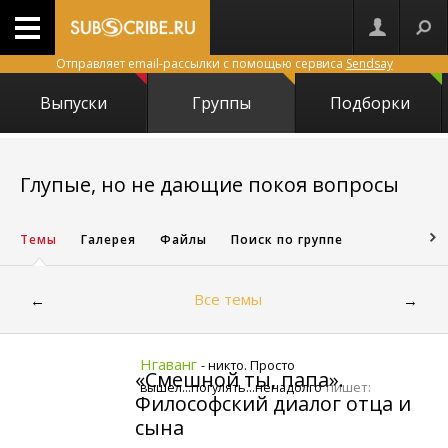
Отправляет email-рассылки с помощью сервиса
Sendsay
Выпуски
Группы
Подборки
343
Глупые, но не дающие покоя вопросы
Темы
Галерея
Файлы
Поиск по группе
Все темы
←
→
Нгаванг
- никто. Просто
«Смешной ты, папа».
пишет:
вышел...погулять...ненадолго
Философский диалог отца и
сына