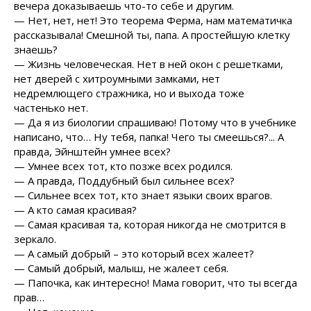
вечера доказываешь что-то себе и другим.
— Нет, нет, нет! Это теорема Ферма, нам математичка
рассказывала! Смешной ты, папа. А простейшую клетку
знаешь?
— Жизнь человеческая. Нет в ней окон с решетками,
нет дверей с хитроумными замками, нет
недремлющего стражника, но и выхода тоже
частенько нет.
— Да я из биологии спрашиваю! Потому что в учебнике
написано, что… Ну тебя, папка! Чего ты смеешься?... А
правда, Эйнштейн умнее всех?
— Умнее всех тот, кто позже всех родился.
— А правда, Поддубный был сильнее всех?
— Сильнее всех тот, кто знает языки своих врагов.
— А кто самая красивая?
— Самая красивая та, которая никогда не смотрится в
зеркало.
— А самый добрый – это который всех жалеет?
— Самый добрый, малыш, не жалеет себя.
— Папочка, как интересно! Мама говорит, что ты всегда
прав…