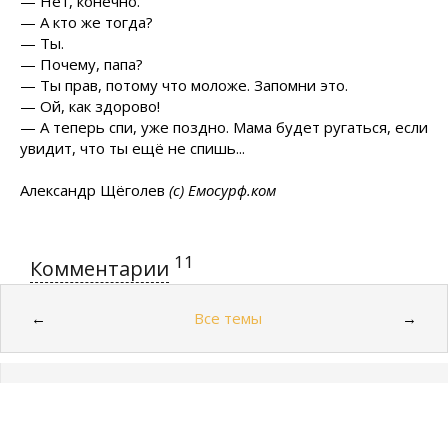
— Нет, конечно.
— А кто же тогда?
— Ты.
— Почему, папа?
— Ты прав, потому что моложе. Запомни это.
— Ой, как здорово!
— А теперь спи, уже поздно. Мама будет ругаться, если
увидит, что ты ещё не спишь...
Александр Щёголев
(с) Емосурф.ком
11
Комментарии
Все темы
←
→