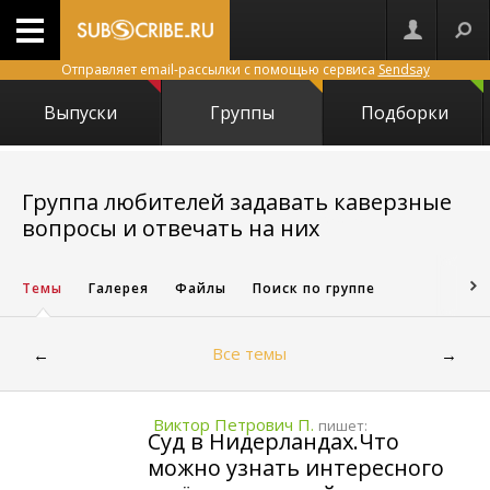
Отправляет email-рассылки с помощью сервиса
Sendsay
Выпуски
Группы
Подборки
Группа любителей задавать каверзные
25295
вопросы и отвечать на них
Темы
Галерея
Файлы
Поиск по группе
Все темы
←
→
Виктор Петрович П.
пишет:
Суд в Нидерландах.Что
можно узнать интересного