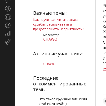
Прогноз
погоды
П
Спорт
Х
Важные темы:
у
Страны
Как научиться читать знаки
р
и
судьбы, распознавать и
Туризм
регионы
К
предотвращать неприятности?
о
Экономика
Модератор
В
и
CHAWO
Email-
д
финансы
маркетинг
Ш
п
Активные участники:
И
п
CHAWO
У
Последние
откомментированные
темы:
Что такое круизный членский
клуб inCruises®
(1)