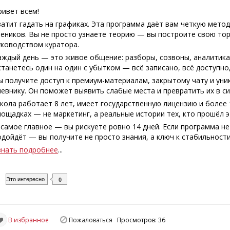
ривет всем!
ватит гадать на графиках. Эта программа даёт вам четкую метод
чеников. Вы не просто узнаете теорию — вы построите свою тор
уководством куратора.
аждый день — это живое общение: разборы, созвоны, аналитика
станетесь один на один с убытком — всё записано, всё доступно
ы получите доступ к премиум-материалам, закрытому чату и ун
невнику. Он поможет выявить слабые места и превратить их в с
кола работает 8 лет, имеет государственную лицензию и более 
лощадках — не маркетинг, а реальные истории тех, кто прошёл э
 самое главное — вы рискуете ровно 14 дней. Если программа не
одойдёт — вы получите не просто знания, а ключ к стабильности
знать подробнее
...
Это интересно
0
В избранное
Пожаловаться
Просмотров: 36