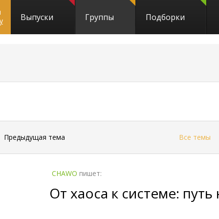
и
Выпуски
Группы
Подборки
y
←
Предыдущая тема
Все темы
CHAWO
пишет:
От хаоса к системе: пут