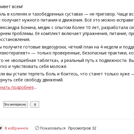
ривет всем!
оль в коленях и тазобедренных суставах — не приговор. Чаще вс
е получает нужного питания и движения. Всё это можно исправи
лександра Бонина, медик с опытом более 10 лет, разработала с
орнем проблемы. Её комплект включает упражнения, питание, пр
осстановления.
ы получите готовые видеоуроки, чёткий план на 4 недели и подд
изиотерапевт» — только проверенные, безопасные практики, к
то не «волшебная таблетка», а реальный путь к подвижности. Вы
егко и чувствовать себя моложе.
сли вы устали терпеть боль и боитесь, что станет только хуже 
ернуть себе свободу движений.
знать подробнее
...
Это интересно
0
В избранное
Пожаловаться
Просмотров: 32