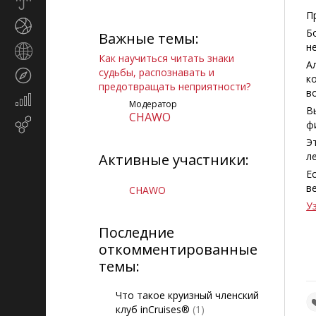
Прогноз
погоды
П
Спорт
Б
Важные темы:
н
Страны
Как научиться читать знаки
и
А
судьбы, распознавать и
Туризм
регионы
к
предотвращать неприятности?
в
Экономика
Модератор
В
и
CHAWO
Email-
ф
финансы
маркетинг
Э
л
Активные участники:
Е
в
CHAWO
У
Последние
откомментированные
темы:
Что такое круизный членский
клуб inCruises®
(1)