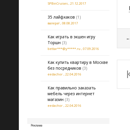
SPBinCruises
,
21.12.2017
35 лайфхаков
(1)
валера!
,
08.08.2017
Как играть в экшен игру
Торшн
(3)
bettar***@y*****.ru
,
07.09.2016
Как купить квартиру в Москве
без посредников
(3)
eedachor
,
22.04.2016
Как правильно заказать
мебель через интернет
магазин
(3)
eedachor
,
22.04.2016
20260806042114
Реклама