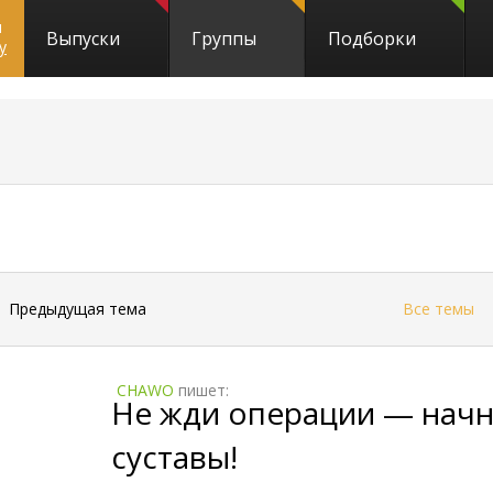
и
Выпуски
Группы
Подборки
y
←
Предыдущая тема
Все темы
CHAWO
пишет:
Не жди операции — начн
суставы!