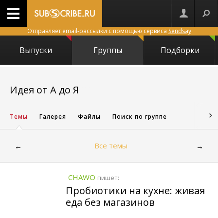
Отправляет email-рассылки с помощью сервиса
Sendsay
Выпуски
Группы
Подборки
20253
Идея от А до Я
Темы
Галерея
Файлы
Поиск по группе
Все темы
←
→
CHAWO
пишет:
Пробиотики на кухне: живая
еда без магазинов