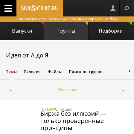
Отправляет email-рассылки с помощью сервиса
Sendsay
Выпуски
Группы
Подборки
20253
Идея от А до Я
Темы
Галерея
Файлы
Поиск по группе
Все темы
←
→
CHAWO
пишет:
Биржа без иллюзий —
только проверенные
принципы