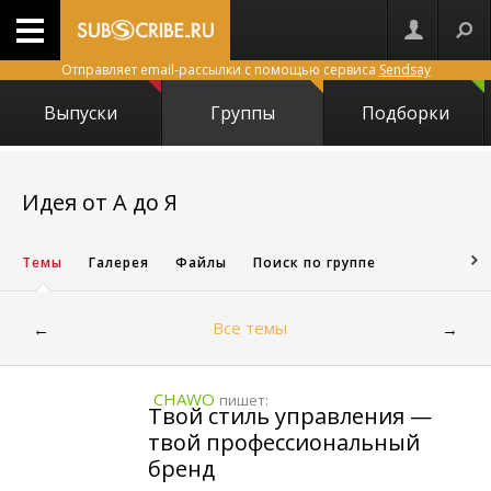
Отправляет email-рассылки с помощью сервиса
Sendsay
Выпуски
Группы
Подборки
20253
Идея от А до Я
Темы
Галерея
Файлы
Поиск по группе
Все темы
←
→
CHAWO
пишет:
Твой стиль управления —
твой профессиональный
бренд