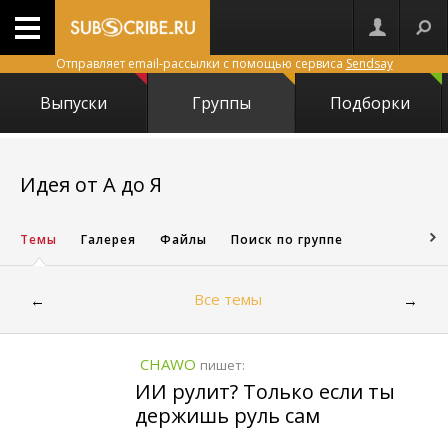
Отправляет email-рассылки с помощью сервиса
Sendsay
Выпуски
Группы
Подборки
20253
Идея от А до Я
Темы
Галерея
Файлы
Поиск по группе
Все темы
←
→
CHAWO
пишет:
ИИ рулит? Только если ты
держишь руль сам