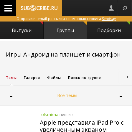
Отправляет email-рассылки с помощью сервиса
Sendsay
Выпуски
Группы
Подборки
Игры Андроид на планшет и смартфон
16331
Темы
Галерея
Файлы
Поиск по группе
Все темы
←
→
olsmirna
пишет:
Apple представила iPad Pro с
увеличенным экраном