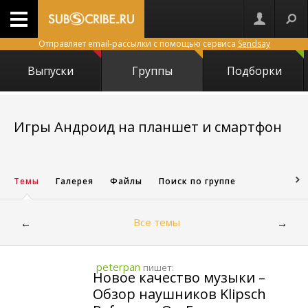
Отправляет email-рассылки с помощью сервиса
Sendsay
Выпуски
Группы
Подборки
Игры Андроид на планшет и смартфон
16331
Темы
Галерея
Файлы
Поиск по группе
Все темы
←
→
peterpan
пишет:
Новое качество музыки –
Обзор наушников Klipsch