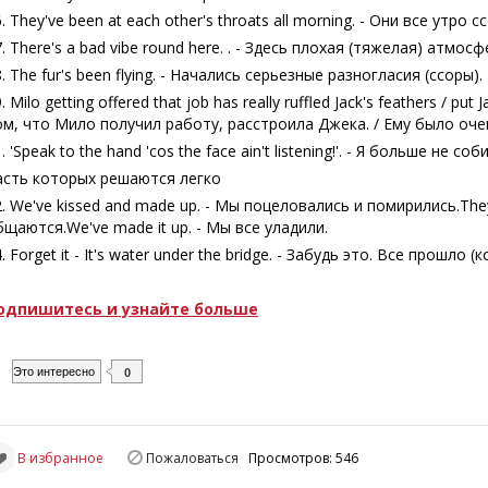
. They've been at each other's throats all morning. - Они все утро с
. There's a bad vibe round here. . - Здесь плохая (тяжелая) атмосф
. The fur's been flying. - Начались серьезные разногласия (ссоры).
. Milo getting offered that job has really ruffled Jack's feathers / put 
ом, что Мило получил работу, расстроила Джека. / Ему было оче
. 'Speak to the hand 'cos the face ain't listening!'. - Я больше не 
асть которых решаются легко
2. We've kissed and made up. - Мы поцеловались и помирились.They'
бщаются.We've made it up. - Мы все уладили.
. Forget it - It's water under the bridge. - Забудь это. Все прошло 
одпишитесь и узнайте больше
Это интересно
0
В избранное
Пожаловаться
Просмотров: 546