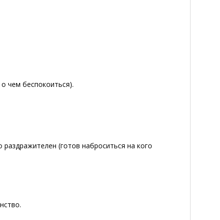
не о чем беспокоиться).
асно раздражителен (готов наброситься на кого
енство.