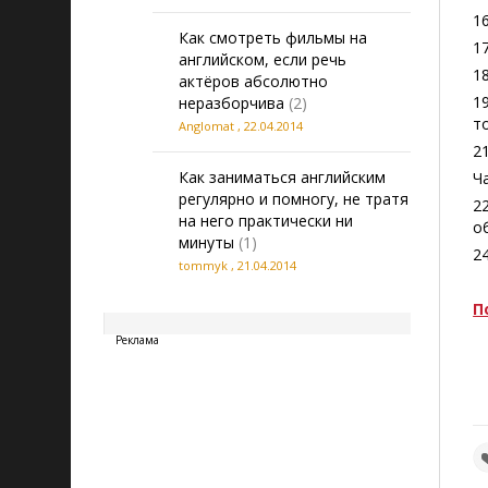
16
Как смотреть фильмы на
17
английском, если речь
18
актёров абсолютно
19
неразборчива
(2)
т
Anglomat
,
22.04.2014
21
Как заниматься английским
Ч
регулярно и помногу, не тратя
2
на него практически ни
о
минуты
(1)
24
tommyk
,
21.04.2014
20260806160555
П
Реклама