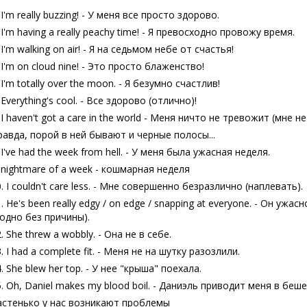
 I'm really buzzing! - У меня все просто здорово.
 I'm having a really peachy time! - Я превосходно провожу время.
 I'm walking on air! - Я на седьмом небе от счастья!
 I'm on cloud nine! - Это просто блаженство!
 I'm totally over the moon. - Я безумно счастлив!
 Everything's cool. - Все здорово (отлично)!
 I haven't got a care in the world - Меня ничто не тревожит (мне 
равда, порой в ней бывают и черные полосы...
 I've had the week from hell. - У меня была ужасная неделя.
. nightmare of a week - кошмарная неделя
. I couldn't care less. - Мне совершенно безразлично (наплевать).
. He's been really edgy / on edge / snapping at everyone. - Он уж
годно без причины).
. She threw a wobbly. - Она не в себе.
. I had a complete fit. - Меня не на шутку разозлили.
. She blew her top. - У нее "крыша" поехала.
5. Oh, Daniel makes my blood boil. - Даниэль приводит меня в беш
астенько у нас возникают проблемы