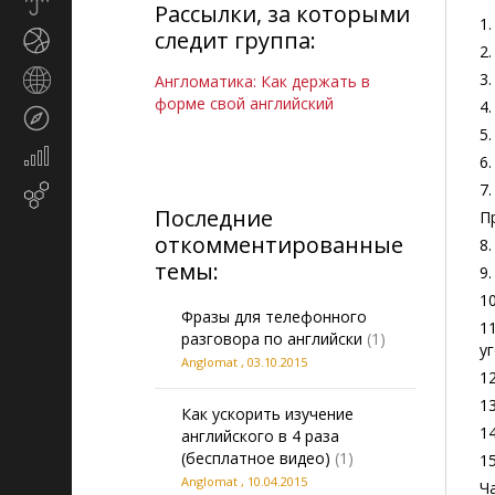
Прогноз
Рассылки, за которыми
погоды
1.
следит группа:
Спорт
2.
Страны
3.
Англоматика: Как держать в
и
форме свой английский
4.
Туризм
регионы
5.
Экономика
6.
и
7.
Email-
финансы
Последние
маркетинг
П
откомментированные
8.
темы:
9
10
Фразы для телефонного
11
разговора по английски
(1)
у
Anglomat
,
03.10.2015
12
13
Как ускорить изучение
14
английского в 4 раза
(бесплатное видео)
(1)
1
Anglomat
,
10.04.2015
Ч