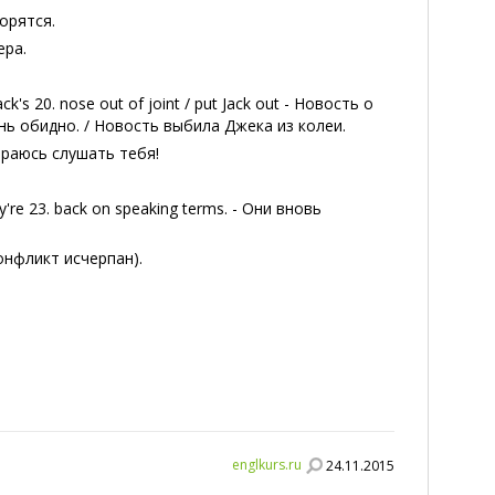
сорятся.
ера.
Jack's 20. nose out of joint / put Jack out - Новость о
нь обидно. / Новость выбила Джека из колеи.
собираюсь слушать тебя!
re 23. back on speaking terms. - Они вновь
(конфликт исчерпан).
englkurs.ru
24.11.2015