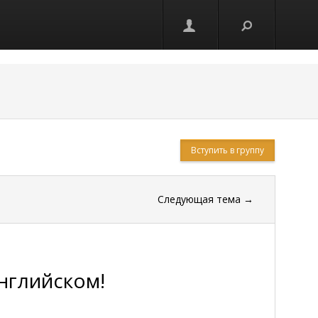
17632
Вступить в группу
Следующая тема
→
нглийском!