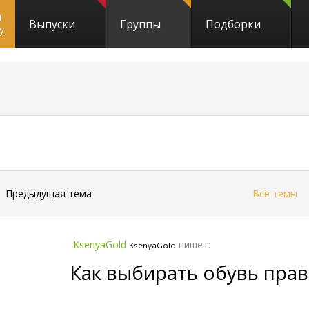
и
Выпуски
Группы
Подборки
y
←
Предыдущая тема
Все темы
KsenyaGold
пишет:
KsenyaGold
Как выбирать обувь пра