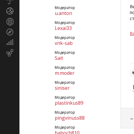
Прогноз
погоды
В
Модератор
Спорт
п
u.anton
с
Страны
Модератор
и
Lexai33
Туризм
регионы
В
Модератор
Экономика
vnk-sab
и
Email-
Модератор
финансы
Sait
маркетинг
Модератор
m.moder
Модератор
siniser
Модератор
plastinkus89
Модератор
pingvinuss88
Модератор
baboch810