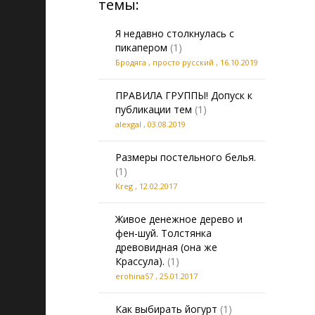
темы:
Я недавно столкнулась с
пикапером
(1)
Бродяга , просто русский
,
16.10.2019
ПРАВИЛА ГРУППЫ! Допуск к
публикации тем
(1)
alexgal
,
03.08.2019
Размеры постельного белья.
(1)
Kreg
,
12.02.2017
Живое денежное дерево и
фен-шуй. Толстянка
древовидная (она же
Крассула).
(1)
erohina57
,
25.01.2017
Как выбирать йогурт
(1)