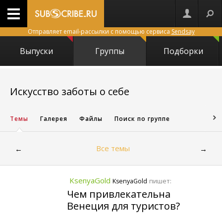
Отправляет email-рассылки с помощью сервиса
Sendsay
Выпуски
Группы
Подборки
1421
Искусство заботы о себе
Темы
Галерея
Файлы
Поиск по группе
Все темы
←
→
KsenyaGold
пишет:
KsenyaGold
Чем привлекательна
Венеция для туристов?