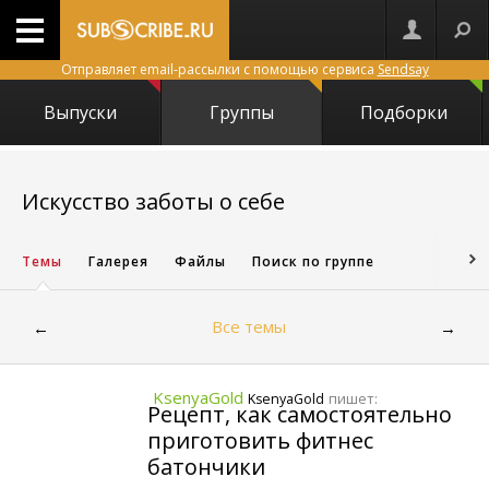
Отправляет email-рассылки с помощью сервиса
Sendsay
Выпуски
Группы
Подборки
1421
Искусство заботы о себе
Темы
Галерея
Файлы
Поиск по группе
Все темы
←
→
KsenyaGold
пишет:
KsenyaGold
Рецепт, как самостоятельно
приготовить фитнес
батончики