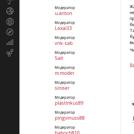
Прогноз
погоды
Ж
Модератор
Спорт
н
u.anton
п
Страны
Модератор
б
и
Lexai33
Т
Туризм
регионы
б
Модератор
Экономика
в
vnk-sab
и
Ч
Email-
Модератор
финансы
Sait
маркетинг
В
Модератор
m.moder
Модератор
siniser
Модератор
plastinkus89
Модератор
pingvinuss88
Модератор
baboch810