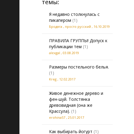
темы:
Я недавно столкнулась с
пикапером
(1)
Бродяга , просто русский
,
16.10.2019
ПРАВИЛА ГРУППЫ! Допуск к
публикации тем
(1)
alexgal
,
03.08.2019
Размеры постельного белья.
(1)
Kreg
,
12.02.2017
Живое денежное дерево и
фен-шуй. Толстянка
древовидная (она же
Крассула).
(1)
erohina57
,
25.01.2017
Как выбирать йогурт
(1)