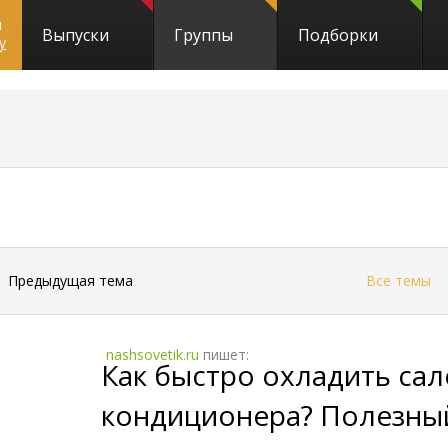
и
Выпуски
Группы
Подборки
y
←
Предыдущая тема
Все темы
nashsovetik.ru
пишет:
Как быстро охладить сал
кондиционера? Полезны