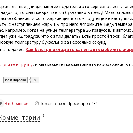
аркие летние дни для многих водителей это серьёзное испытание
енадолго, то она превращается буквально в печку! Мало спасаю
риспособления. И хотя жаркие дни в этом году ещё не наступили
ыть, с наступлением жары Вы про него вспомните. Ведь темпера
ак, например, когда на улице температура 26 градусов, в автомо
удет уже 42 градуса. Что с этим делать? Есть простой трюк, бл
ысокую температуру буквально за несколько секунд.
итать далее:
Как быстро охладить салон автомобиля в жар
ступите в группу
, и вы сможете просматривать изображения в 
Это интересно
0
В избранное
Пожаловаться
Просмотров: 434
0
Комментарии