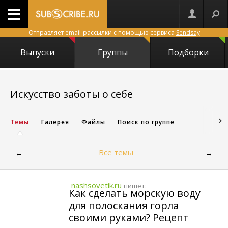
Отправляет email-рассылки с помощью сервиса
Sendsay
Выпуски
Группы
Подборки
1421
Искусство заботы о себе
Темы
Галерея
Файлы
Поиск по группе
Все темы
←
→
nashsovetik.ru
пишет:
Как сделать морскую воду
для полоскания горла
своими руками? Рецепт