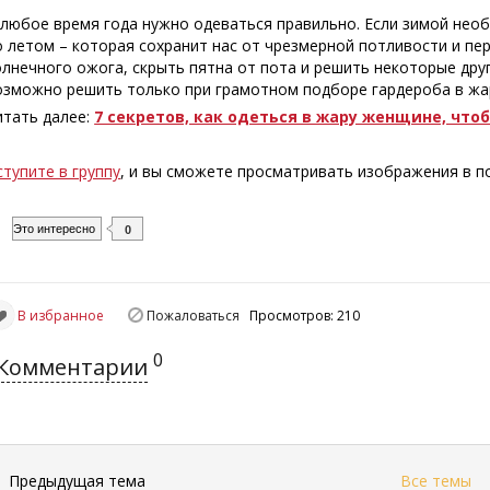
 любое время года нужно одеваться правильно. Если зимой нео
о летом – которая сохранит нас от чрезмерной потливости и пе
олнечного ожога, скрыть пятна от пота и решить некоторые друг
озможно решить только при грамотном подборе гардероба в жа
итать далее:
7 секретов, как одеться в жару женщине, что
ступите в группу
, и вы сможете просматривать изображения в 
Это интересно
0
В избранное
Пожаловаться
Просмотров: 210
0
Комментарии
←
Предыдущая тема
Все темы