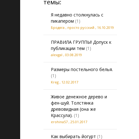
темы:
Я недавно столкнулась с
пикапером
(1)
Бродяга , просто русский
,
16.10.2019
ПРАВИЛА ГРУППЫ! Допуск к
публикации тем
(1)
alexgal
,
03.08.2019
Размеры постельного белья.
(1)
Kreg
,
12.02.2017
Живое денежное дерево и
фен-шуй. Толстянка
древовидная (она же
Крассула).
(1)
erohina57
,
25.01.2017
Как выбирать йогурт
(1)