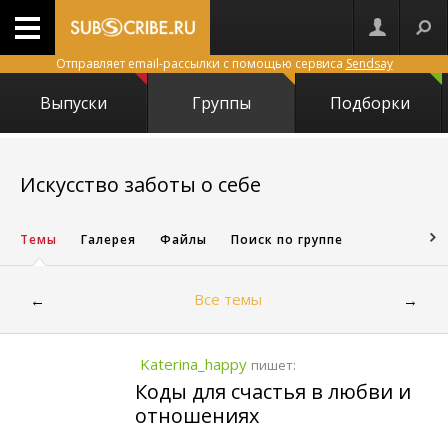
Отправляет email-рассылки с помощью сервиса
Sendsay
Выпуски
Группы
Подборки
1421
Искусство заботы о себе
Темы
Галерея
Файлы
Поиск по группе
Все темы
←
→
Katerina_happy
пишет:
Коды для счастья в любви и
отношениях